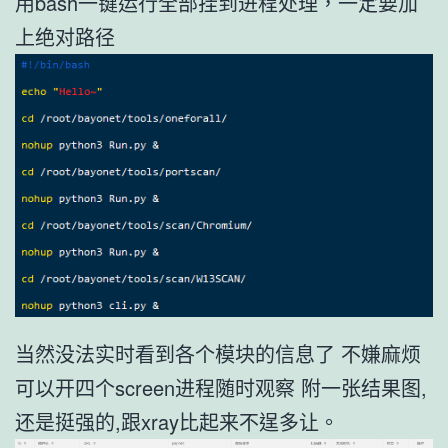
用bash一键运行全部挂到进程处理，一定要加
上绝对路径
当然没法实时看到各个模块的信息了 不嫌麻烦
可以开四个screen进程随时观察 附一张结果图,
还是挺强的,跟xray比起来不逞多让。