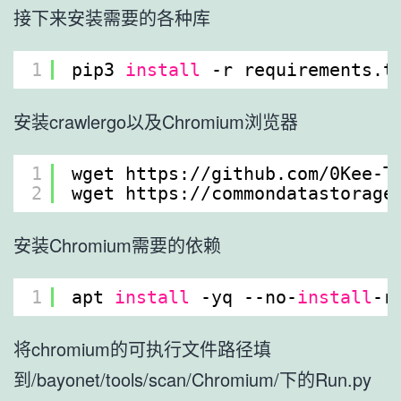
接下来安装需要的各种库
1
pip3 
install
-r requirements.t
安装crawlergo以及Chromium浏览器
1
wget https:
//github
.com
/0Kee-T
2
wget https:
//commondatastorage
安装Chromium需要的依赖
1
apt 
install
-yq --no-
install
-r
将chromium的可执行文件路径填
到/bayonet/tools/scan/Chromium/下的Run.py