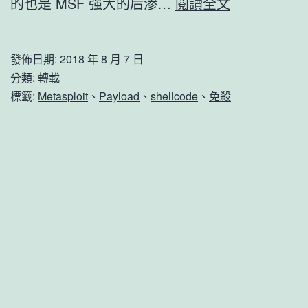
免
的也是 MSF 强大的后渗…
閱讀全文
杀
MSF
發佈日期:
2018 年 8 月 7 日
Windows
分類:
轉載
Payload
標籤:
Metasploit
、
Payload
、
shellcode
、
免殺
的
方
法
与
实
践