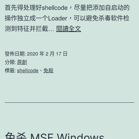
首先得处理好shellcode，尽量把添加自启动的
操作独立成一个Loader，可以避免杀毒软件检
免
测到特征并拦截…
閱讀全文
杀
shellcode
發佈日期:
2020 年 2 月 17 日
并
分類:
原創
绕
標籤:
shellcode
、
免殺
过
杀
毒
添
加
自
免杀 MSF Windows