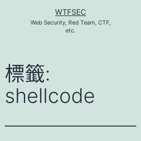
跳
WTFSEC
至
Web Security, Red Team, CTF,
主
etc.
要
內
容
標籤:
shellcode