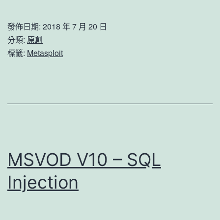
决
metasploit
發佈日期:
2018 年 7 月 20 日
报
分類:
原創
错
標籤:
Metasploit
Errno::ENOMEM
无
法
启
动
问
MSVOD V10 – SQL
题
Injection