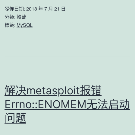
账
發佈日期:
2018 年 7 月 21 日
号
分類:
轉載
general_log_file
標籤:
MySQL
方
法
获
取
webshell
解决metasploit报错
Errno::ENOMEM无法启动
问题