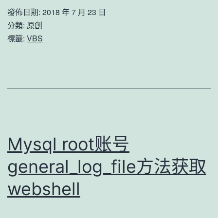
句
發佈日期:
2018 年 7 月 23 日
话
分類:
原創
写
標籤:
VBS
入
vbs
下
载
者
Mysql root账号
general_log_file方法获取
webshell