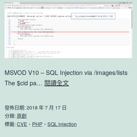
MSVOD V10 – SQL Injection via /images/lists
MSVOD
The $cid pa…
閱讀全文
V10
–
發佈日期:
2018 年 7 月 17 日
SQL
分類:
原創
Injection
標籤:
CVE
、
PHP
、
SQL injection