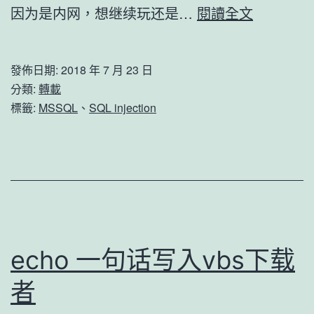
MSSQL
因为是内网，想继续玩还是…
閱讀全文
遇
中
發佈日期:
2018 年 7 月 23 日
文
分類:
轉載
转
標籤:
MSSQL
、
SQL injection
Unicode
编
码
无
法
正
echo 一句话写入vbs下载
常
者
写