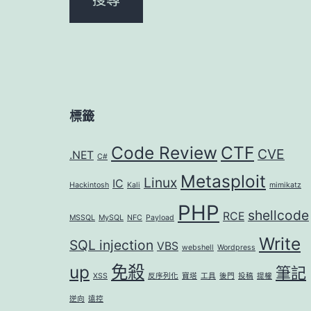
標籤
Code Review
CTF
CVE
.NET
C#
Metasploit
Linux
IC
Hackintosh
Kali
mimikatz
PHP
shellcode
RCE
MSSQL
MySQL
NFC
Payload
Write
SQL injection
VBS
webshell
Wordpress
up
免殺
筆記
XSS
反序列化
寶塔
工具
後門
投稿
提權
逆向
遠控