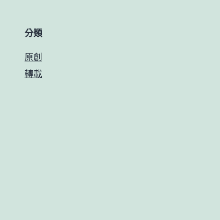
分類
原創
轉載