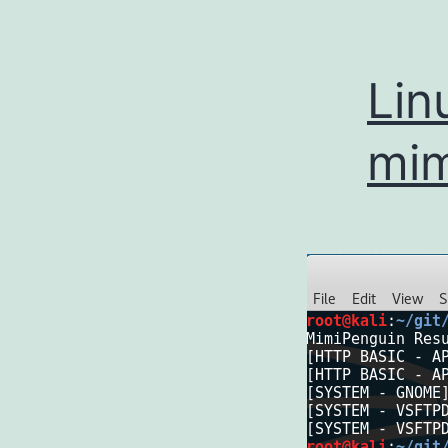
Li
mim