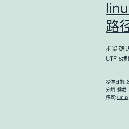
li
路
步骤 确认
UTF-8
發佈日期:
2
分類:
轉載
標籤:
Linux