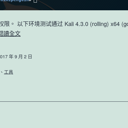
限。 以下环境测试通过 Kali 4.3.0 (rolling) x64 (g
Linux
閱讀全文
下
密
017 年 9 月 2 日
码
抓
、
工具
取
神
器
mimipenguin