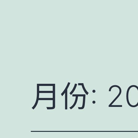
跳
至
主
要
內
容
月份:
2