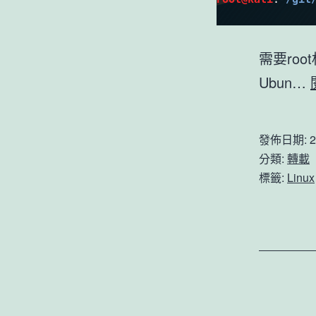
需要root权
Ubun…
發佈日期:
2
分類:
轉載
標籤:
Linux