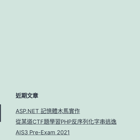
URL
路
径
的
解
决
方
案
近期文章
ASP.NET 記憶體木馬實作
從某道CTF題學習PHP反序列化字串逃逸
AIS3 Pre-Exam 2021