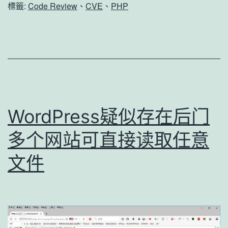
录/
標籤:
Code Review
、
CVE
、
PHP
任
意
文
件
读
取
WordPress疑似存在后门
多个网站可直接读取任意
文件