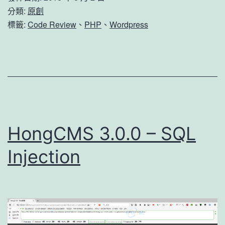
存
分類:
原創
在
標籤:
Code Review
、
PHP
、
Wordpress
后
门
多
个
网
站
HongCMS 3.0.0 – SQL
可
Injection
直
接
读
取