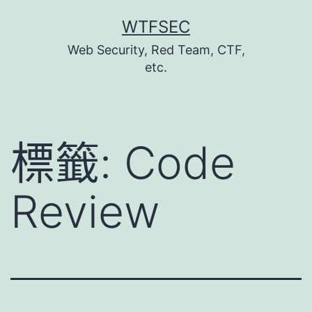
跳
WTFSEC
至
Web Security, Red Team, CTF,
主
etc.
要
內
容
標籤:
Code
Review