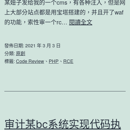
某妞子发给我的一个cms，有各种注入，但是网
上大部分站点都是用宝塔搭建的，并且开了waf
某
的功能，索性审一个rc…
閱讀全文
外
汇
發佈日期:
2021 年 3 月 3 日
常
分類:
原創
用
標籤:
Code Review
、
PHP
、
RCE
CMS
通
用
未
授
权
审计某bc系统实现代码执