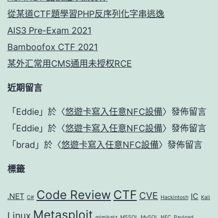
從某道CTF題學習PHP反序列化字串逃逸
AIS3 Pre-Exam 2021
Bamboofox CTF 2021
某外汇常用CMS通用未授权RCE
近期留言
「
Eddie
」於〈
悠遊卡寫入任意NFC設備
〉發佈留言
「
Eddie
」於〈
悠遊卡寫入任意NFC設備
〉發佈留言
「
brad
」於〈
悠遊卡寫入任意NFC設備
〉發佈留言
標籤
Code Review
CTF
CVE
.NET
IC
C#
Hackintosh
Kali
Metasploit
Linux
mimikatz
MSSQL
MySQL
NFC
Payload