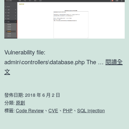
任
意
文
件
Vulnerability file:
admin\controllers\database.php The …
閱讀全
HongCMS
文
3.0.0
–
發佈日期:
2018 年 6 月 2 日
SQL
分類:
原創
Injection
標籤:
Code Review
、
CVE
、
PHP
、
SQL injection