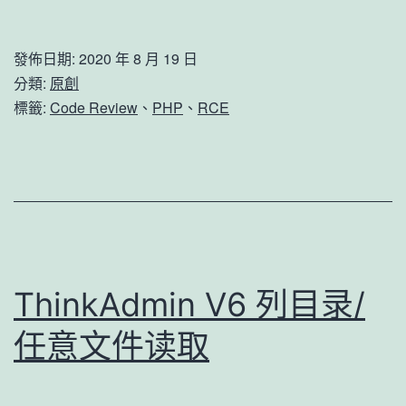
计
某
發佈日期:
2020 年 8 月 19 日
bc
分類:
原創
系
標籤:
Code Review
、
PHP
、
RCE
统
实
现
代
码
执
ThinkAdmin V6 列目录/
行
任意文件读取