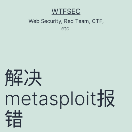
跳
WTFSEC
至
Web Security, Red Team, CTF,
主
etc.
要
內
容
解决
metasploit报
错