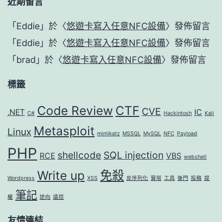
近期留言
「
Eddie
」於〈
悠遊卡寫入任意NFC設備
〉發佈留言
「
Eddie
」於〈
悠遊卡寫入任意NFC設備
〉發佈留言
「
brad
」於〈
悠遊卡寫入任意NFC設備
〉發佈留言
標籤
Code Review
CTF
CVE
.NET
IC
C#
Hackintosh
Kali
Metasploit
Linux
mimikatz
MSSQL
MySQL
NFC
Payload
PHP
shellcode
SQL injection
RCE
VBS
webshell
Write up
免殺
Wordpress
XSS
反序列化
寶塔
工具
後門
投稿
提
筆記
權
逆向
遠控
友情連結