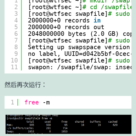
1
[root@wtfsec ~]
# mkdir /swapf
2
[root@wtfsec ~]
# cd /swapfile
3
[root@wtfsec swapfile]
# sudo 
4
2000000+0 records 
in
5
2000000+0 records out
6
2048000000 bytes (2.0 GB) cop
7
[root@wtfsec swapfile]
# sudo 
8
Setting up swapspace version 
9
no label, UUID=d042b5bf-0cec-
10
[root@wtfsec swapfile]
# sudo 
11
swapon: 
/swapfile/swap
: insec
然后再次运行：
1
free
-m