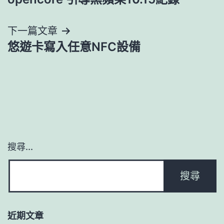
章
導
下一篇文章
悠遊卡寫入任意NFC設備
覽
搜尋...
近期文章