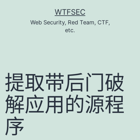
跳
WTFSEC
至
Web Security, Red Team, CTF,
主
etc.
要
內
容
提取带后门破
解应用的源程
序