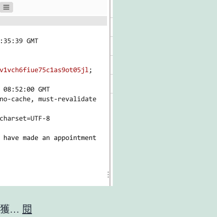
php獲…
閱