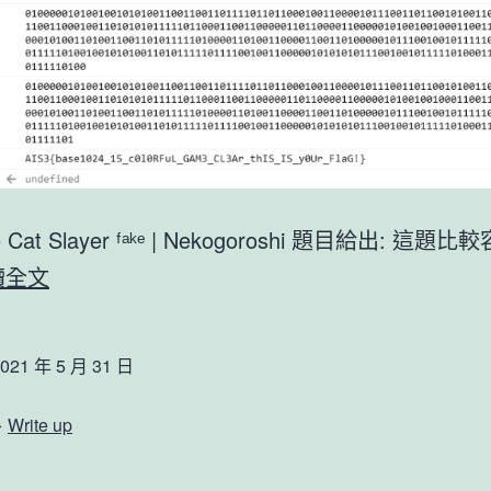
 Cat Slayer ᶠᵃᵏᵉ | Nekogoroshi 題目給出: 這題
AIS3
讀全文
Pre-
Exam
021 年 5 月 31 日
2021
、
Write up