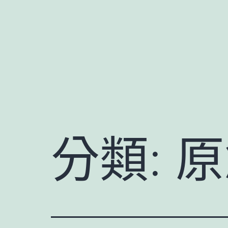
跳
至
主
要
內
容
分類:
原