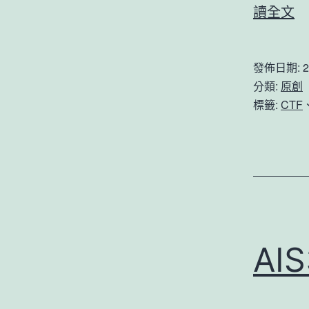
從
讀全文
某
道
發佈日期:
2
C
分類:
原創
題
標籤:
CTF
學
習
P
反
序
列
AIS
化
字