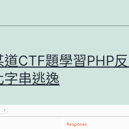
馬
實
作
某道CTF題學習PHP
化字串逃逸