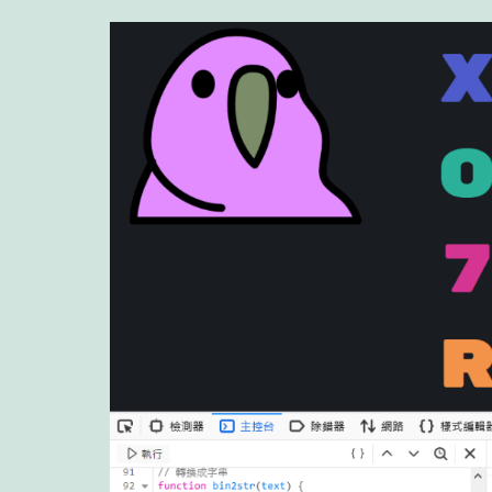
串
逃
逸