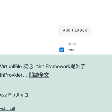
rtualFile 概念 .Net Framework提供了
ASP.NET
athProvider…
閱讀全文
記
憶
022 年 3 月 8 日
體
木
webshell