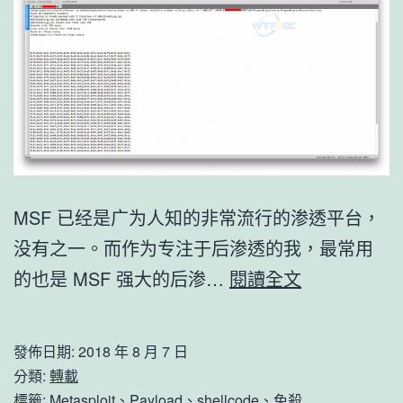
MSF 已经是广为人知的非常流行的渗透平台，
没有之一。而作为专注于后渗透的我，最常用
免
的也是 MSF 强大的后渗…
閱讀全文
杀
MSF
發佈日期:
2018 年 8 月 7 日
Windows
分類:
轉載
Payload
標籤:
Metasploit
、
Payload
、
shellcode
、
免殺