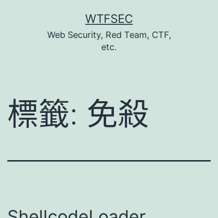
跳
WTFSEC
至
Web Security, Red Team, CTF,
主
etc.
要
內
容
標籤:
免殺
ShellcodeLoader