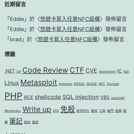
近期留言
「
Eddie
」於〈
悠遊卡寫入任意NFC設備
〉發佈留言
「
Eddie
」於〈
悠遊卡寫入任意NFC設備
〉發佈留言
「
brad
」於〈
悠遊卡寫入任意NFC設備
〉發佈留言
標籤
Code Review
CTF
CVE
.NET
IC
C#
Hackintosh
Kali
Metasploit
Linux
mimikatz
MSSQL
MySQL
NFC
Payload
PHP
shellcode
SQL injection
RCE
VBS
webshell
Write up
免殺
Wordpress
XSS
反序列化
寶塔
工具
後門
投稿
提
筆記
權
逆向
遠控