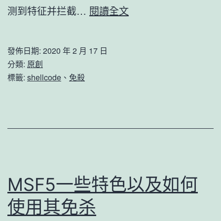
免
测到特征并拦截…
閱讀全文
杀
shellcode
發佈日期:
2020 年 2 月 17 日
并
分類:
原創
绕
標籤:
shellcode
、
免殺
过
杀
毒
添
加
自
MSF5一些特色以及如何
启
使用其免杀
动