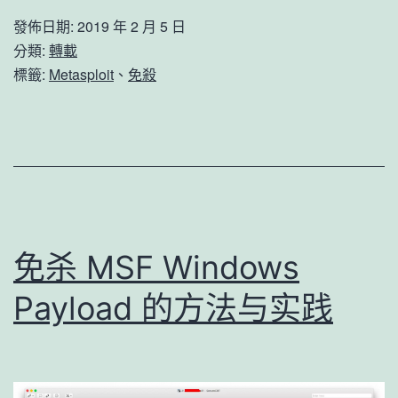
些
發佈日期:
2019 年 2 月 5 日
特
分類:
轉載
色
標籤:
Metasploit
、
免殺
以
及
如
何
使
用
免杀 MSF Windows
其
Payload 的方法与实践
免
杀